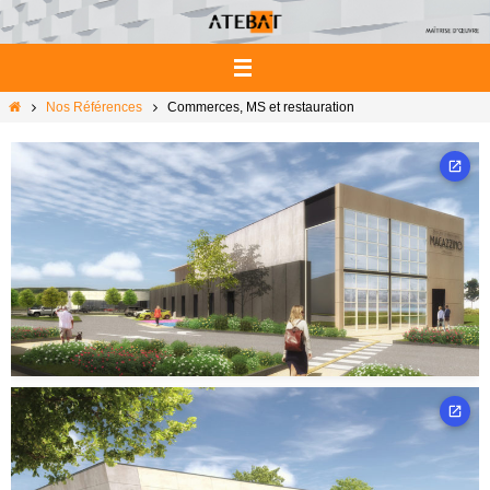
Passer
vers
le
contenu
Home
Nos Références
Commerces, MS et restauration