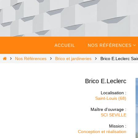
Passer
vers
le
contenu
Passer
vers
ACCUEIL
NOS RÉFÉRENCES
le
contenu
Home
Nos Références
Brico et jardineries
Brico E.Leclerc Sai
Brico E.Leclerc
Localisation :
Saint-Louis (68)
Maître d'ouvrage :
SCI SEVILLE
Mission :
Conception et réalisation