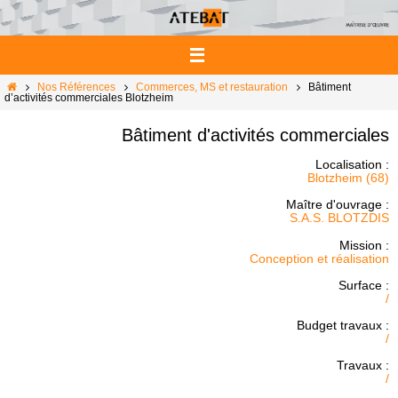
Passer
vers
le
contenu
Home
Nos Références
Commerces, MS et restauration
Bâtiment
d’activités commerciales Blotzheim
Bâtiment d'activités commerciales
Localisation :
Blotzheim (68)
Maître d'ouvrage :
S.A.S. BLOTZDIS
Mission :
Conception et réalisation
Surface :
/
Budget travaux :
/
Travaux :
/