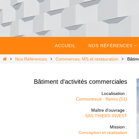
Passer
vers
le
contenu
Passer
vers
ACCUEIL
NOS RÉFÉRENCES
le
contenu
Home
Nos Références
Commerces, MS et restauration
Bâtim
Bâtiment d'activités commerciales
Localisation :
Cormontreuil - Reims (51)
Maître d'ouvrage :
SAS THIERS INVEST
Mission :
Conception et réalisation