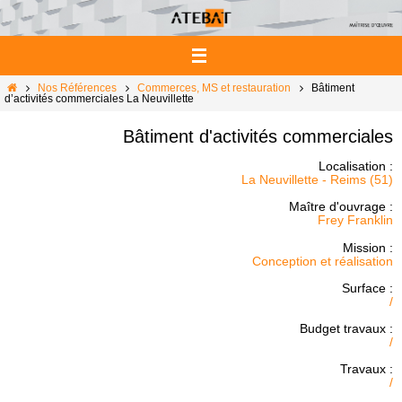
Passer
vers
le
contenu
Home
Nos Références
Commerces, MS et restauration
Bâtiment
d’activités commerciales La Neuvillette
Bâtiment d'activités commerciales
Localisation :
La Neuvillette - Reims (51)
Maître d'ouvrage :
Frey Franklin
Mission :
Conception et réalisation
Surface :
/
Budget travaux :
/
Travaux :
/