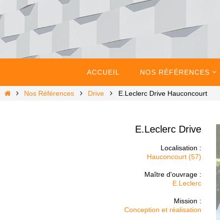
Passer
vers
le
contenu
Passer
vers
ACCUEIL
NOS RÉFÉRENCES
le
contenu
Home
Nos Références
Drive
E.Leclerc Drive Hauconcourt
E.Leclerc Drive
Localisation :
Hauconcourt (57)
Maître d'ouvrage :
E.Leclerc
Mission :
Conception et réalisation