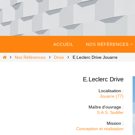
Passer
vers
le
contenu
Passer
vers
ACCUEIL
NOS RÉFÉRENCES
le
contenu
Home
Nos Références
Drive
E.Leclerc Drive Jouarre
E.Leclerc Drive
Localisation :
Jouarre (77)
Maître d'ouvrage :
S.A.S. Sodifer
Mission :
Conception et réalisation