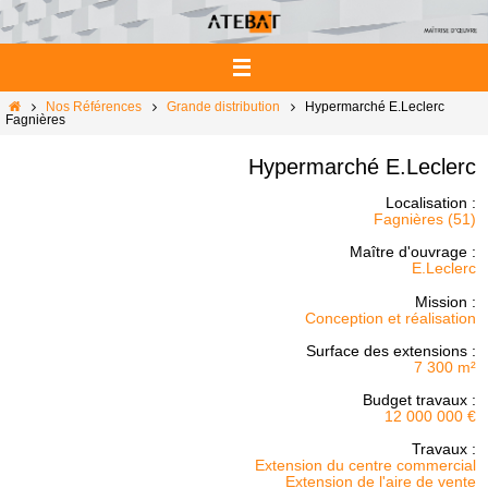
Passer
vers
le
contenu
Home
Nos Références
Grande distribution
Hypermarché E.Leclerc
Fagnières
Hypermarché E.Leclerc
Localisation :
Fagnières (51)
Maître d'ouvrage :
E.Leclerc
Mission :
Conception et réalisation
Surface des extensions :
7 300 m²
Budget travaux :
12 000 000 €
Travaux :
Extension du centre commercial
Extension de l'aire de vente