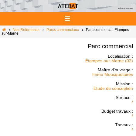
Passer
vers
le
contenu
Home
Nos Références
Parcs commerciaux
Parc commercial Étampes-
sur-Marne
Parc commercial
Localisation :
Étampes-sur-Marne (02)
Maître d'ouvrage :
Immo Mousquetaires
Mission :
Étude de conception
Surface :
/
Budget travaux :
/
Travaux :
/