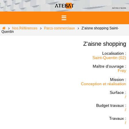
Passer
vers
le
contenu
Home
Nos Références
Parcs commerciaux
Z’aisne shopping Saint-
Quentin
Z'aisne shopping
Localisation :
Saint-Quentin (02)
Maître d'ouvrage :
Frey
Mission :
Conception et réalisation
Surface :
/
Budget travaux :
/
Travaux :
/