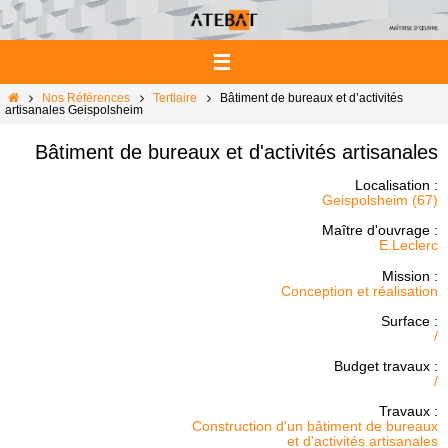
Passer
vers
le
contenu
Home
Nos Références
Tertiaire
Bâtiment de bureaux et d’activités
artisanales Geispolsheim
Bâtiment de bureaux et d'activités artisanales
Localisation :
Geispolsheim (67)
Maître d'ouvrage :
E.Leclerc
Mission :
Conception et réalisation
Surface :
/
Budget travaux :
/
Travaux :
Construction d'un bâtiment de bureaux
et d'activités artisanales