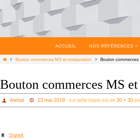
Passer
vers
le
contenu
Passer
vers
ACCUEIL
NOS RÉFÉRENCES
le
contenu
Home
Bouton commerces MS et restauration
Bouton commerces M
Bouton commerces MS et r
Atebat
23 mai 2018
La taille totale est de
30 × 30
pi
Signet
.