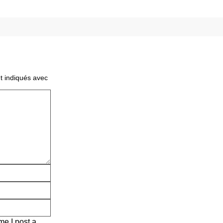
t indiqués avec
me I post a