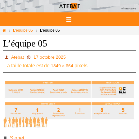
Passer
vers
le
contenu
Home
L'équipe 05
L’équipe 05
L’équipe 05
Atebat
17 octobre 2025
La taille totale est de
pixels
1849 × 664
Signet
.