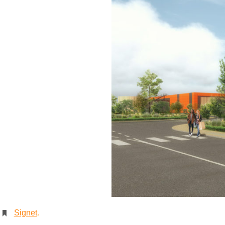
Signet
.