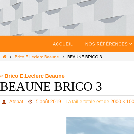
Passer
vers
le
contenu
Passer
vers
ACCUEIL
NOS RÉFÉRENCES
le
contenu
Home
Brico E.Leclerc Beaune
BEAUNE BRICO 3
« Brico E.Leclerc Beaune
BEAUNE BRICO 3
Atebat
5 août 2019
La taille totale est de
2000 × 10