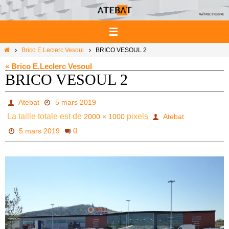
Passer
vers
le
contenu
Home
Brico E.Leclerc Vesoul
BRICO VESOUL 2
« Brico E.Leclerc Vesoul
BRICO VESOUL 2
Atebat
5 mars 2019
La taille totale est de
pixels
2000 × 1000
Atebat
0
5 mars 2019