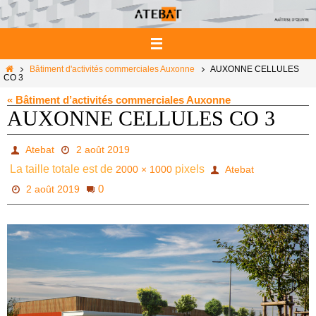
Passer
vers
le
contenu
Home
Bâtiment d'activités commerciales Auxonne
AUXONNE CELLULES
CO 3
« Bâtiment d’activités commerciales Auxonne
AUXONNE CELLULES CO 3
Atebat
2 août 2019
La taille totale est de
pixels
2000 × 1000
Atebat
0
2 août 2019