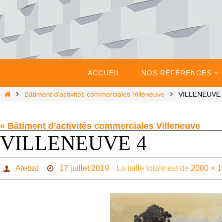
Passer
vers
le
contenu
Passer
vers
ACCUEIL
NOS RÉFÉRENCES
le
contenu
Home
Bâtiment d'activités commerciales Villeneuve
VILLENEUVE
« Bâtiment d’activités commerciales Villeneuve
VILLENEUVE 4
Atebat
17 juillet 2019
La taille totale est de
2000 × 