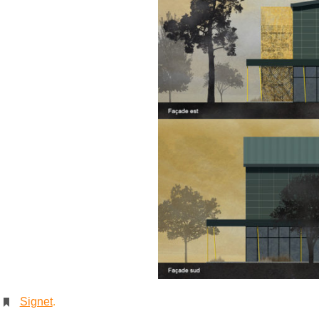
Signet
.