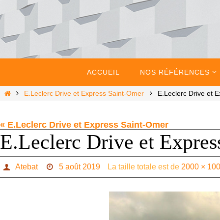
Passer
vers
le
contenu
Passer
vers
ACCUEIL
NOS RÉFÉRENCES
le
contenu
Home
E.Leclerc Drive et Express Saint-Omer
E.Leclerc Drive et 
« E.Leclerc Drive et Express Saint-Omer
E.Leclerc Drive et Expre
Atebat
5 août 2019
La taille totale est de
2000 × 10