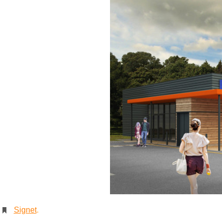
Signet
.