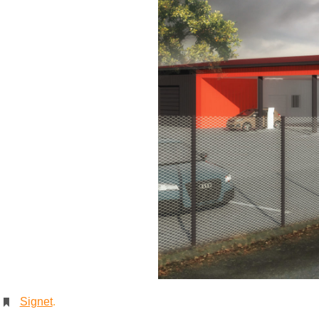
Signet
.