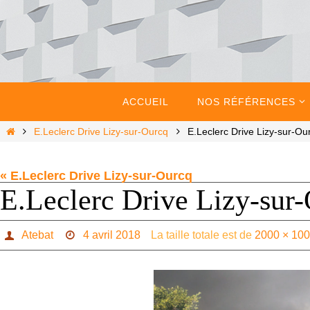
Passer
vers
le
contenu
Passer
vers
ACCUEIL
NOS RÉFÉRENCES
le
contenu
Home
E.Leclerc Drive Lizy-sur-Ourcq
E.Leclerc Drive Lizy-sur-Ou
« E.Leclerc Drive Lizy-sur-Ourcq
E.Leclerc Drive Lizy-sur
Atebat
4 avril 2018
La taille totale est de
2000 × 10