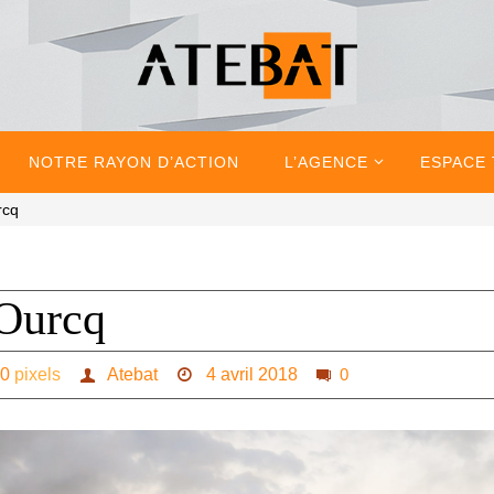
NOTRE RAYON D’ACTION
L’AGENCE
ESPACE
rcq
-Ourcq
00
pixels
Atebat
4 avril 2018
0