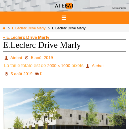
Passer
vers
le
contenu
Home
E.Leclerc Drive Marly
E.Leclerc Drive Marly
« E.Leclerc Drive Marly
E.Leclerc Drive Marly
Atebat
5 août 2019
La taille totale est de
pixels
2000 × 1000
Atebat
0
5 août 2019