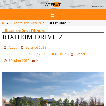
Passer
vers
le
contenu
Home
E.Leclerc Drive Rixheim
RIXHEIM DRIVE 2
« E.Leclerc Drive Rixheim
RIXHEIM DRIVE 2
Atebat
30 juillet 2019
La taille totale est de
pixels
2000 × 1000
Atebat
0
30 juillet 2019