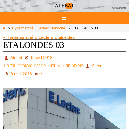
Passer
vers
le
contenu
Home
Hypermarché E.Leclerc Etalondes
ETALONDES 03
« Hypermarché E.Leclerc Etalondes
ETALONDES 03
Atebat
9 avril 2018
La taille totale est de
pixels
2000 × 1000
Atebat
0
9 avril 2018