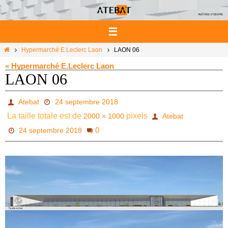
Passer
vers
le
contenu
Home
Hypermarché E.Leclerc Laon
LAON 06
« Hypermarché E.Leclerc Laon
LAON 06
Atebat
24 septembre 2018
La taille totale est de
pixels
2000 × 1000
Atebat
0
24 septembre 2018