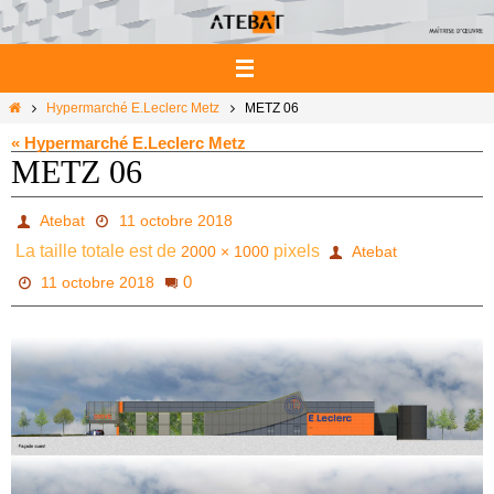
Passer
vers
le
contenu
Home
Hypermarché E.Leclerc Metz
METZ 06
« Hypermarché E.Leclerc Metz
METZ 06
Atebat
11 octobre 2018
La taille totale est de
pixels
2000 × 1000
Atebat
0
11 octobre 2018