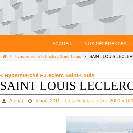
Passer
vers
le
contenu
Passer
vers
ACCUEIL
NOS RÉFÉRENCES
le
contenu
Home
Hypermarché E.Leclerc Saint-Louis
SAINT LOUIS LECLER
« Hypermarché E.Leclerc Saint-Louis
SAINT LOUIS LECLERC
Atebat
5 août 2019
La taille totale est de
2000 × 10