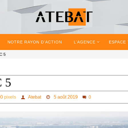
NOTRE RAYON D’ACTION
L’AGENCE
ESPACE
C 5
 5
00
pixels
Atebat
5 août 2019
0