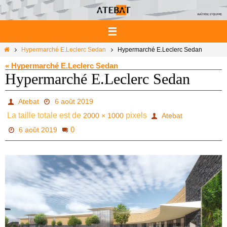
Passer
vers
le
contenu
Home
Hypermarché E.Leclerc Sedan
Hypermarché E.Leclerc Sedan
« Hypermarché E.Leclerc Sedan
Hypermarché E.Leclerc Sedan
Atebat
6 août 2019
La taille totale est de
pixels
2000 × 1000
Atebat
0
6 août 2019