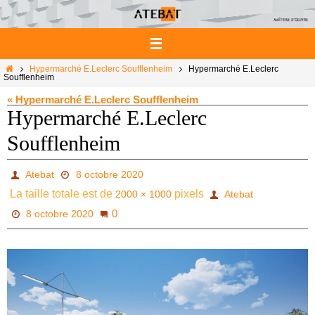
Passer
vers
le
contenu
Home
Hypermarché E.Leclerc Soufflenheim
Hypermarché E.Leclerc
Soufflenheim
« Hypermarché E.Leclerc Soufflenheim
Hypermarché E.Leclerc
Soufflenheim
Atebat
8 octobre 2020
La taille totale est de
pixels
2000 × 1000
Atebat
0
8 octobre 2020