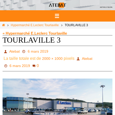
Passer
vers
le
contenu
Home
Hypermarché E.Leclerc Tourlaville
TOURLAVILLE 3
« Hypermarché E.Leclerc Tourlaville
TOURLAVILLE 3
Atebat
6 mars 2019
La taille totale est de
pixels
2000 × 1000
Atebat
0
6 mars 2019