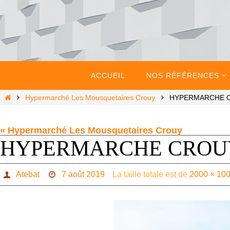
Passer
vers
le
contenu
Passer
vers
ACCUEIL
NOS RÉFÉRENCES
le
contenu
Home
Hypermarché Les Mousquetaires Crouy
HYPERMARCHE 
« Hypermarché Les Mousquetaires Crouy
HYPERMARCHE CROU
Atebat
7 août 2019
La taille totale est de
2000 × 10