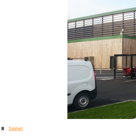
Signet
.