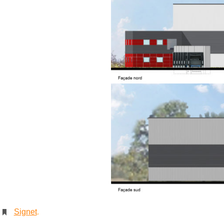
Signet
.