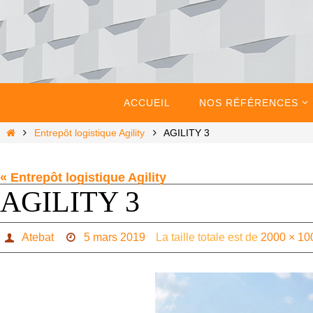
Passer
vers
le
contenu
Passer
vers
ACCUEIL
NOS RÉFÉRENCES
le
contenu
Home
Entrepôt logistique Agility
AGILITY 3
« Entrepôt logistique Agility
AGILITY 3
Atebat
5 mars 2019
La taille totale est de
2000 × 10