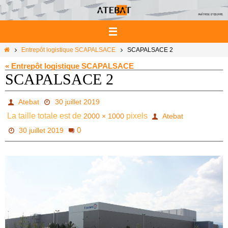
Passer
vers
le
contenu
Home
Entrepôt logistique SCAPALSACE
SCAPALSACE 2
« Entrepôt logistique SCAPALSACE
SCAPALSACE 2
Atebat
30 juillet 2019
La taille totale est de
pixels
2000 × 1000
Atebat
0
30 juillet 2019