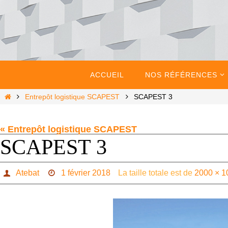
Passer
vers
le
contenu
Passer
vers
ACCUEIL
NOS RÉFÉRENCES
le
contenu
Home
Entrepôt logistique SCAPEST
SCAPEST 3
« Entrepôt logistique SCAPEST
SCAPEST 3
Atebat
1 février 2018
La taille totale est de
2000 × 1