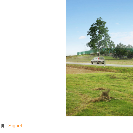
Signet
.