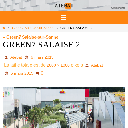
Passer
vers
le
contenu
Home
Green7 Salaise-sur-Sanne
GREEN7 SALAISE 2
« Green7 Salaise-sur-Sanne
GREEN7 SALAISE 2
Atebat
6 mars 2019
La taille totale est de
pixels
2000 × 1000
Atebat
0
6 mars 2019