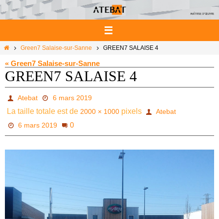
Passer
vers
le
contenu
Home
Green7 Salaise-sur-Sanne
GREEN7 SALAISE 4
« Green7 Salaise-sur-Sanne
GREEN7 SALAISE 4
Atebat
6 mars 2019
La taille totale est de
pixels
2000 × 1000
Atebat
0
6 mars 2019