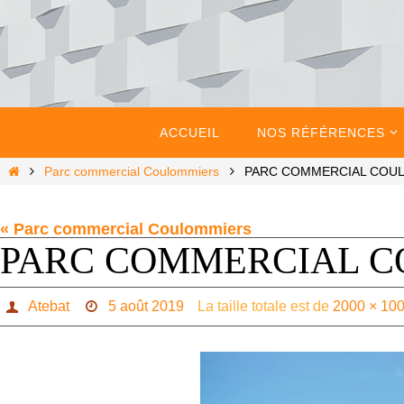
Passer
vers
le
contenu
Passer
vers
ACCUEIL
NOS RÉFÉRENCES
le
contenu
Home
Parc commercial Coulommiers
PARC COMMERCIAL COU
« Parc commercial Coulommiers
PARC COMMERCIAL C
Atebat
5 août 2019
La taille totale est de
2000 × 10