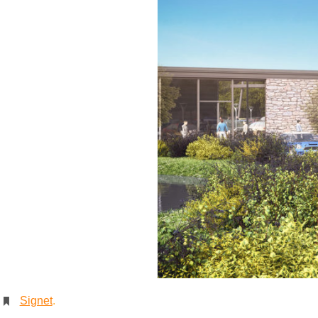
Signet
.