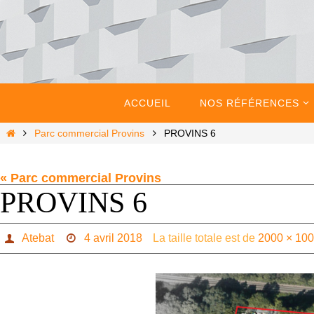
Passer
vers
le
contenu
Passer
vers
ACCUEIL
NOS RÉFÉRENCES
le
contenu
Home
Parc commercial Provins
PROVINS 6
« Parc commercial Provins
PROVINS 6
Atebat
4 avril 2018
La taille totale est de
2000 × 10