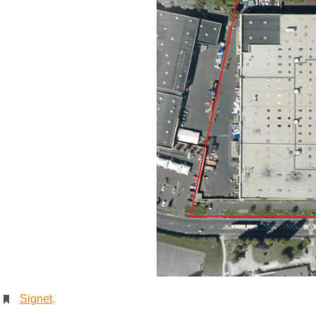
Signet
.