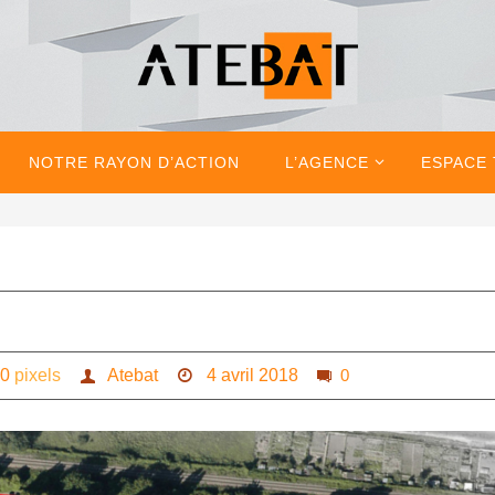
NOTRE RAYON D’ACTION
L’AGENCE
ESPACE
00
pixels
Atebat
4 avril 2018
0