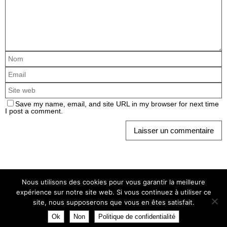
Save my name, email, and site URL in my browser for next time
I post a comment.
Nous utilisons des cookies pour vous garantir la meilleure
expérience sur notre site web. Si vous continuez à utiliser ce
ATEBAT 2025 • Tous droits réservés •
Mentions légales.
Politique de
site, nous supposerons que vous en êtes satisfait.
confidentialité.
Ok
Non
Politique de confidentialité
Fonctionne avec
Nirvana
&
WordPress.