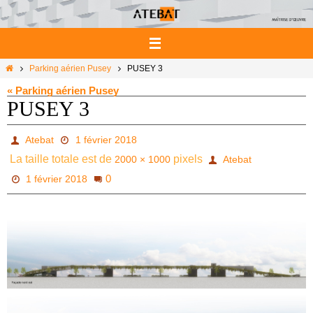
Passer
vers
le
contenu
Home
Parking aérien Pusey
PUSEY 3
« Parking aérien Pusey
PUSEY 3
Atebat
1 février 2018
La taille totale est de
pixels
2000 × 1000
Atebat
0
1 février 2018