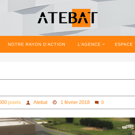
NOTRE RAYON D’ACTION
L’AGENCE
ESPACE
000
pixels
Atebat
1 février 2018
0