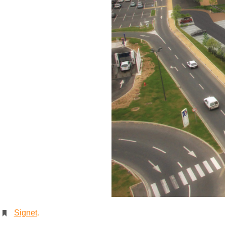
Signet
.