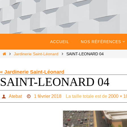
Passer
vers
le
contenu
Passer
vers
ACCUEIL
NOS RÉFÉRENCES
le
contenu
Home
Jardinerie Saint-Léonard
SAINT-LEONARD 04
« Jardinerie Saint-Léonard
SAINT-LEONARD 04
Atebat
1 février 2018
La taille totale est de
2000 × 1