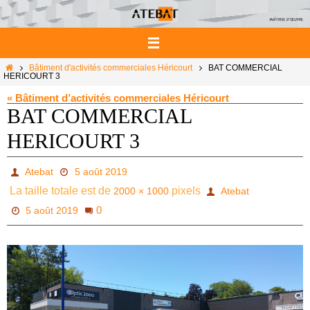
Passer
vers
le
contenu
Home
Bâtiment d'activités commerciales Héricourt
BAT COMMERCIAL
HERICOURT 3
« Bâtiment d’activités commerciales Héricourt
BAT COMMERCIAL
HERICOURT 3
Atebat
5 août 2019
La taille totale est de
pixels
2000 × 1000
Atebat
0
5 août 2019