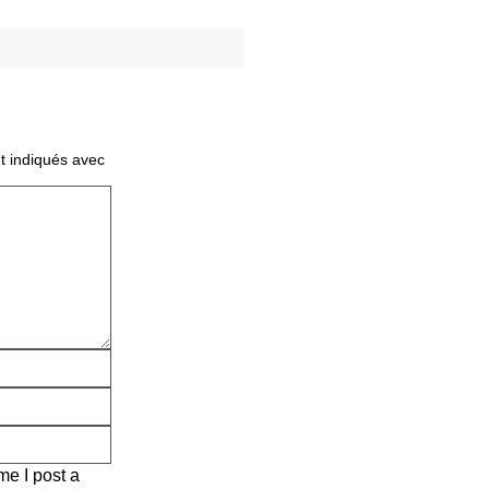
t indiqués avec
me I post a