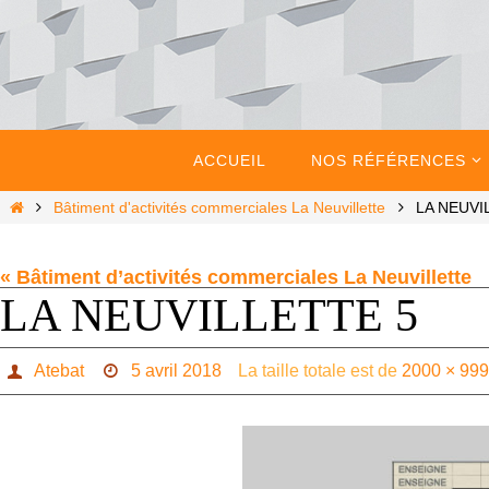
Passer
vers
le
contenu
Passer
vers
ACCUEIL
NOS RÉFÉRENCES
le
contenu
Home
Bâtiment d'activités commerciales La Neuvillette
LA NEUVI
« Bâtiment d’activités commerciales La Neuvillette
LA NEUVILLETTE 5
Atebat
5 avril 2018
La taille totale est de
2000 × 99