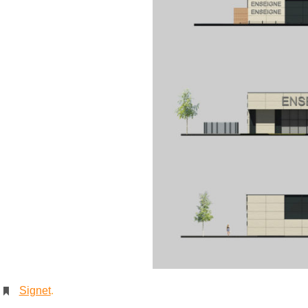
Signet
.