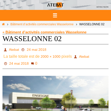
Passer
vers
le
contenu
Home
Bâtiment d’activités commerciales Wasselonne
WASSELONNE 02
« Bâtiment d’activités commerciales Wasselonne
WASSELONNE 02
Atebat
24 mai 2018
La taille totale est de
pixels
2000 × 1000
Atebat
0
24 mai 2018