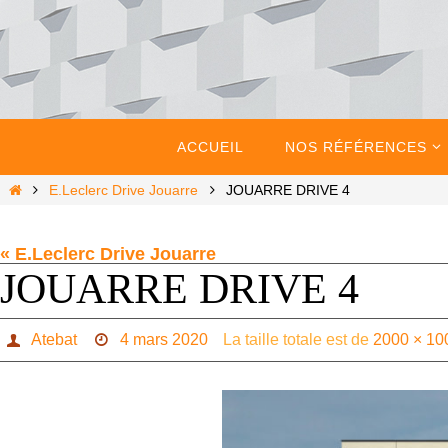
Passer
vers
le
contenu
Passer
vers
ACCUEIL
NOS RÉFÉRENCES
le
contenu
Home
E.Leclerc Drive Jouarre
JOUARRE DRIVE 4
« E.Leclerc Drive Jouarre
JOUARRE DRIVE 4
Atebat
4 mars 2020
La taille totale est de
2000 × 10