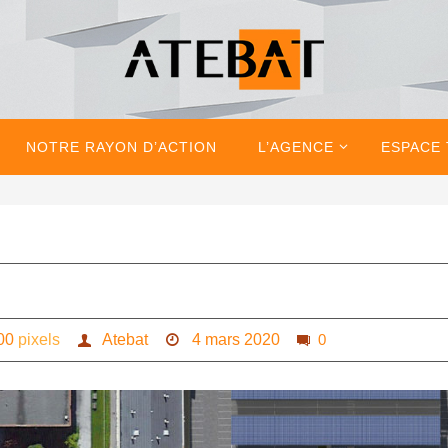
NOTRE RAYON D’ACTION
L’AGENCE
ESPACE
00
pixels
Atebat
4 mars 2020
0