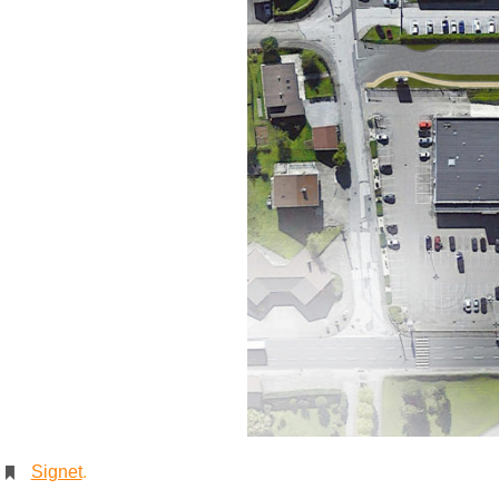
Signet
.