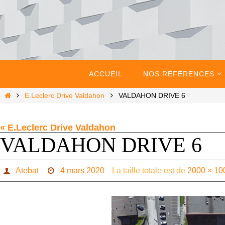
Passer
vers
le
contenu
Passer
vers
ACCUEIL
NOS RÉFÉRENCES
le
contenu
Home
E.Leclerc Drive Valdahon
VALDAHON DRIVE 6
« E.Leclerc Drive Valdahon
VALDAHON DRIVE 6
Atebat
4 mars 2020
La taille totale est de
2000 × 10