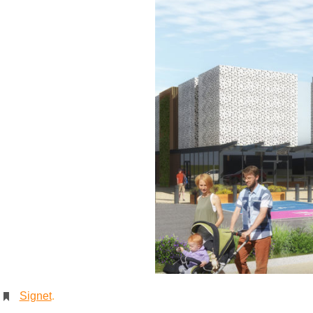
Signet
.