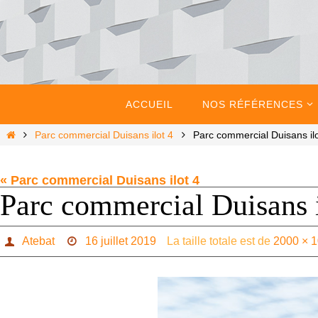
Passer
vers
le
contenu
Passer
vers
ACCUEIL
NOS RÉFÉRENCES
le
contenu
Home
Parc commercial Duisans ilot 4
Parc commercial Duisans ilo
« Parc commercial Duisans ilot 4
Parc commercial Duisans i
Atebat
16 juillet 2019
La taille totale est de
2000 × 