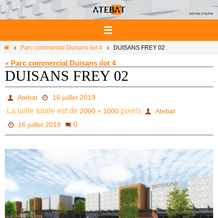
Passer
vers
le
contenu
Home
Parc commercial Duisans ilot 4
DUISANS FREY 02
« Parc commercial Duisans ilot 4
DUISANS FREY 02
Atebat
16 juillet 2019
La taille totale est de
pixels
2000 × 1000
Atebat
0
16 juillet 2019