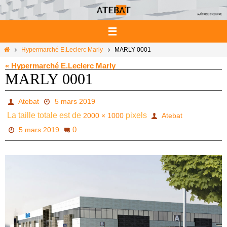
Passer
vers
le
contenu
Home
Hypermarché E.Leclerc Marly
MARLY 0001
« Hypermarché E.Leclerc Marly
MARLY 0001
Atebat
5 mars 2019
La taille totale est de
pixels
2000 × 1000
Atebat
0
5 mars 2019