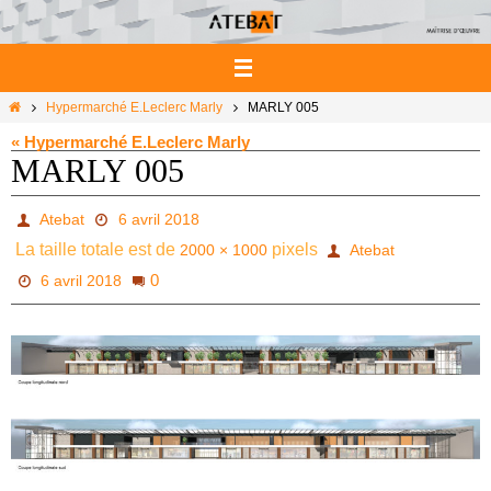
Passer
vers
le
contenu
Home
Hypermarché E.Leclerc Marly
MARLY 005
« Hypermarché E.Leclerc Marly
MARLY 005
Atebat
6 avril 2018
La taille totale est de
pixels
2000 × 1000
Atebat
0
6 avril 2018